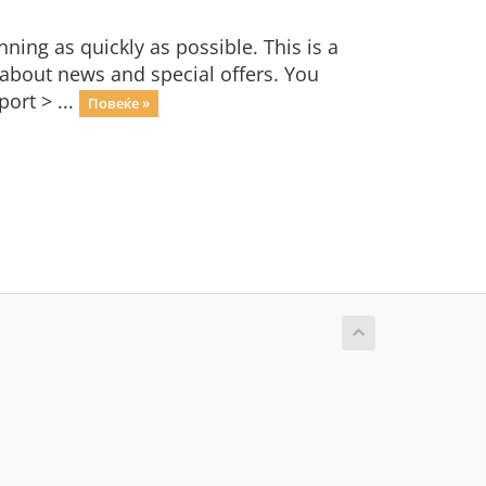
ng as quickly as possible. This is a
bout news and special offers. You
ort > ...
Повеќе »