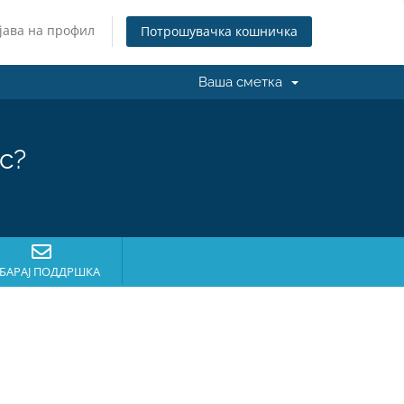
јава на профил
Потрошувачка кошничка
Ваша сметка
с?
БАРАЈ ПОДДРШКА