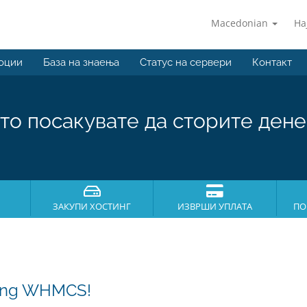
Macedonian
На
оции
База на знаења
Статус на сервери
Контакт
то посакувате да сторите дене
ЗАКУПИ ХОСТИНГ
ИЗВРШИ УПЛАТА
ПО
sing WHMCS!