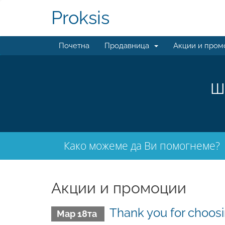
Proksis
Почетна
Продавница
Акции и пром
Ш
Како можеме да Ви помогнеме?
Акции и промоции
Thank you for choo
Мар 18та