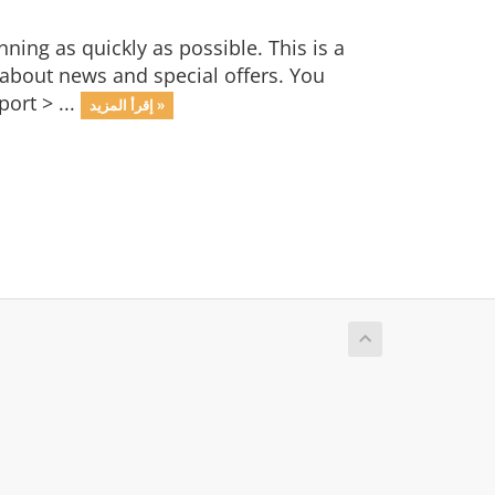
ng as quickly as possible. This is a
bout news and special offers. You
ort > ...
إقرأ المزيد »