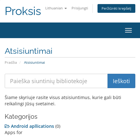
Proksis
Lithuanian
Prisijungti
Peržiūrėti krepšelį
Toggl
navig
Atsisiuntimai
Pradžia
Atsisiuntimai
Šiame skyriuje rasite visus atsisiuntimus, kurie gali būti
reikalingi Jūsų svetainei.
Kategorijos
Android apllications
(0)
Apps for