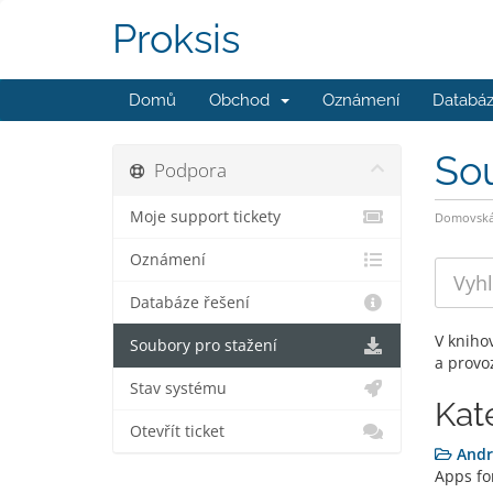
Proksis
Domů
Obchod
Oznámení
Databáz
Sou
Podpora
Moje support tickety
Domovská 
Oznámení
Databáze řešení
V kniho
Soubory pro stažení
a provo
Stav systému
Kat
Otevřít ticket
Andr
Apps fo