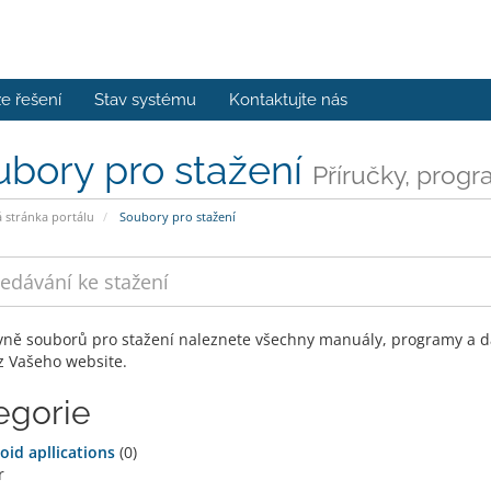
e řešení
Stav systému
Kontaktujte nás
bory pro stažení
Příručky, progr
stránka portálu
Soubory pro stažení
vně souborů pro stažení naleznete všechny manuály, programy a da
z Vašeho website.
egorie
oid apllications
(0)
r